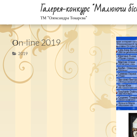
Галерея-конкурс "Малюючи біс
ТМ "Олександра Токарєва"
Оn-line 2019
2019